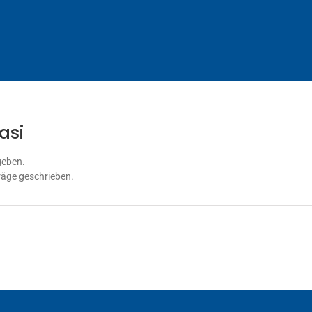
asi
geben.
räge geschrieben.