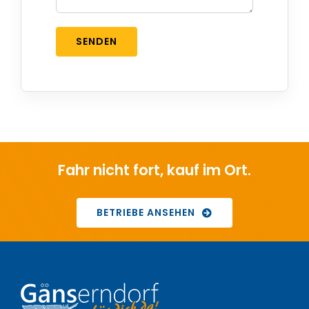
Fahr nicht fort, kauf im Ort.
BETRIEBE ANSEHEN