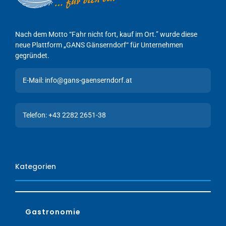
Nach dem Motto “Fahr nicht fort, kauf im Ort.” wurde diese
neue Plattform „GANS Gänserndorf“ für Unternehmen
gegründet.
E-Mail: info@gans-gaenserndorf.at
Telefon: +43 2282 2651-38
Kategorien
Gastronomie