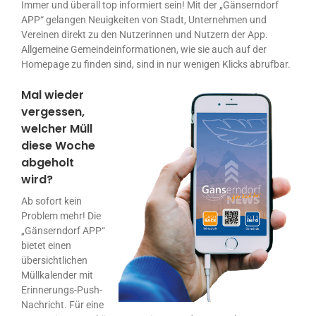
Immer und überall top informiert sein! Mit der „Gänserndorf
APP“ gelangen Neuigkeiten von Stadt, Unternehmen und
Vereinen direkt zu den Nutzerinnen und Nutzern der App.
Allgemeine Gemeindeinformationen, wie sie auch auf der
Homepage zu finden sind, sind in nur wenigen Klicks abrufbar.
Mal wieder
vergessen,
welcher Müll
diese Woche
abgeholt
wird?
Ab sofort kein
Problem mehr! Die
„Gänserndorf APP“
bietet einen
übersichtlichen
Müllkalender mit
Erinnerungs-Push-
Nachricht. Für eine