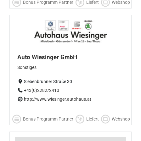
Bonus Programm Partner
Liefert
Webshop
Auto Wiesinger GmbH
Sonstiges
Siebenbrunner Straße 30
+43(0)2282/2410
http://www.wiesinger.autohaus.at
Bonus Programm Partner
Liefert
Webshop