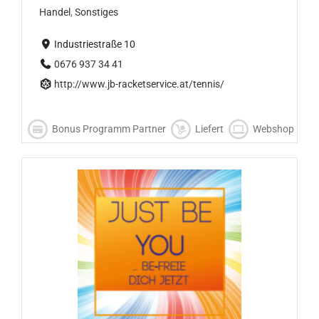
Handel
,
Sonstiges
Industriestraße 10
0676 937 34 41
http://www.jb-racketservice.at/tennis/
Bonus Programm Partner
Liefert
Webshop