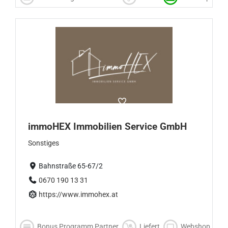
immoHEX Immobilien Service GmbH
Sonstiges
Bahnstraße 65-67/2
0670 190 13 31
https://www.immohex.at
Bonus Programm Partner
Liefert
Webshop