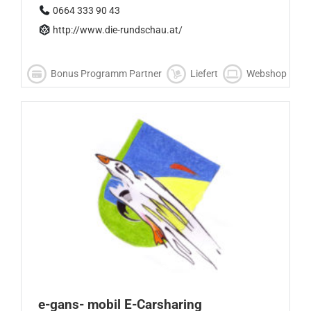
0664 333 90 43
http://www.die-rundschau.at/
Bonus Programm Partner
Liefert
Webshop
e-gans- mobil E-Carsharing