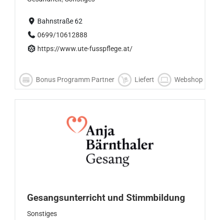
Bahnstraße 62
0699/10612888
https://www.ute-fusspflege.at/
Bonus Programm Partner
Liefert
Webshop
Gesangsunterricht und Stimmbildung
Sonstiges