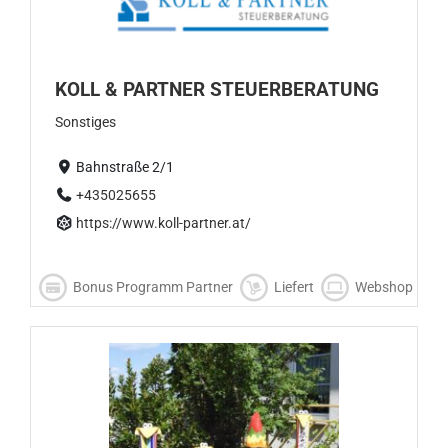
KOLL & PARTNER STEUERBERATUNG
Sonstiges
Bahnstraße 2/1
+435025655
https://www.koll-partner.at/
Bonus Programm Partner
Liefert
Webshop