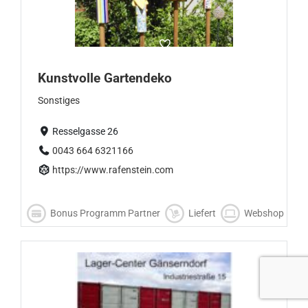
Kunstvolle Gartendeko
Sonstiges
Resselgasse 26
0043 664 6321166
https://www.rafenstein.com
Bonus Programm Partner
Liefert
Webshop