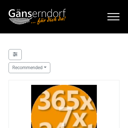
Zum
Inhalt
springen
Recommended