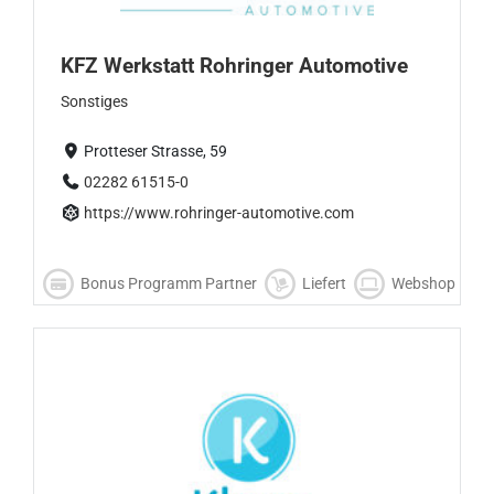
KFZ Werkstatt Rohringer Automotive
Sonstiges
Protteser Strasse, 59
02282 61515-0
https://www.rohringer-automotive.com
Bonus Programm Partner
Liefert
Webshop