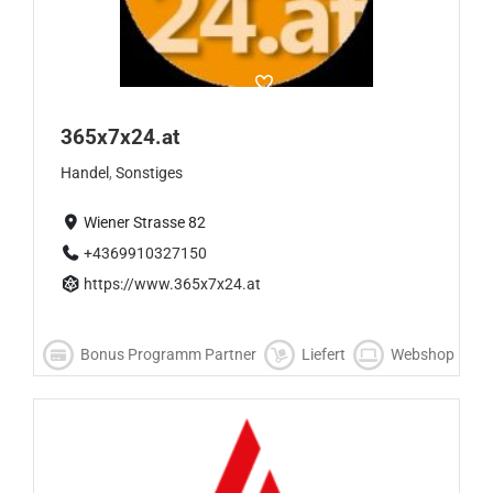
365x7x24.at
Handel
,
Sonstiges
Wiener Strasse 82
+4369910327150
https://www.365x7x24.at
Bonus Programm Partner
Liefert
Webshop