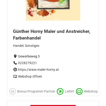
Günther Horny Maler und Anstreicher,
Farbenhandel
Handel
,
Sonstiges
Gewerbeweg 3
0228279221
https://www.maler-horny.at
Webshop öffnen
Bonus Programm Partner
Liefert
Webshop