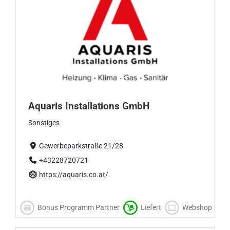
Aquaris Installations GmbH
Sonstiges
Gewerbeparkstraße 21/28
+43228720721
https://aquaris.co.at/
Bonus Programm Partner
Liefert
Webshop