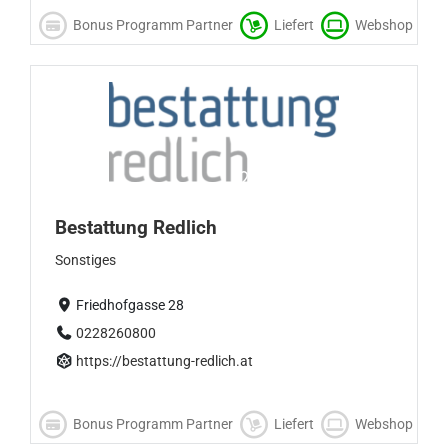
Bonus Programm Partner
Liefert
Webshop
Bestattung Redlich
Sonstiges
Friedhofgasse 28
0228260800
https://bestattung-redlich.at
Bonus Programm Partner
Liefert
Webshop