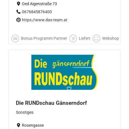
Oed Aigenstraße 73
0676845876400
https://www.das-team.at
Bonus Programm Partner
Liefert
Webshop
Die RUNDschau Gänserndorf
Sonstiges
Rosengasse