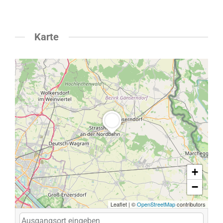
Karte
+
−
Leaflet
|
©
OpenStreetMap
contributors