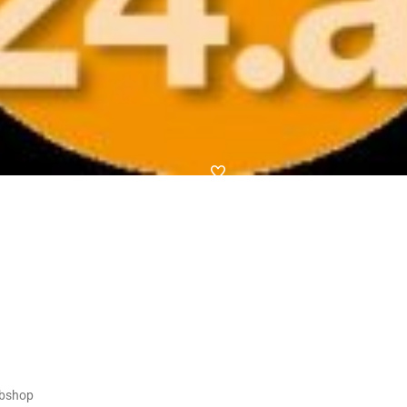
bshop