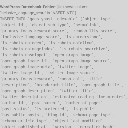
WordPress-Datenbank-Fehler:
[Unknown column
'inclusive_language_score' in 'INSERT INTO']
INSERT INTO `gans_yoast_indexable` (`object_type`,
`object_id`, `object_sub_type`, `permalink`,
`primary_focus_keyword_score`, `readability_score`,
`inclusive_language_score`, `is_cornerstone`,
`is_robots_noindex`, `is_robots_nofollow`,
`is_robots_noimageindex`, `is_robots_noarchive`,
`is_robots_nosnippet`, `open_graph_image`,
`open_graph_image_id`, `open_graph_image_source`,
`open_graph_image_meta`, `twitter_image`,
`twitter_image_id`, `twitter_image_source`,
`primary_focus_keyword`, `canonical`, `title`,
`description`, `breadcrumb_title`, `open_graph_title`,
`open_graph_description`, `twitter_title`,
`twitter_description`, `estimated_reading_time_minutes`,
`author_id`, `post_parent`, `number_of_pages`,
`post_status`, `is_protected`, `is_public`,
`has_public_posts`, `blog_id`, `schema_page_type`,
`schema_article_type`, `object_last_modified`,
`object_published_at`, `version`, `permalink_hash`,