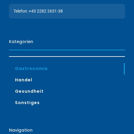
Telefon: +43 2282 2651-38
Kategorien
Gastronomie
Handel
Gesundheit
Sonstiges
Navigation