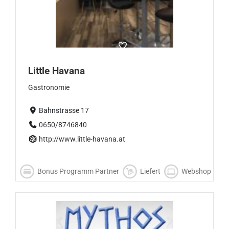
Little Havana
Gastronomie
Bahnstrasse 17
0650/8746840
http://www.little-havana.at
Bonus Programm Partner
Liefert
Webshop