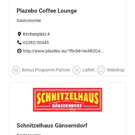
Plazebo Coffee Lounge
Gastronomie
Kirchenplatz 4
02282/30445
http://www.plazebo.eu/?fbclid=IwAR2G4...
Bonus Programm Partner
Liefert
Webshop
Schnitzelhaus Gänserndorf