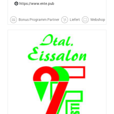
https://www.ente.pub
Bonus Programm Partner
Liefert
Webshop