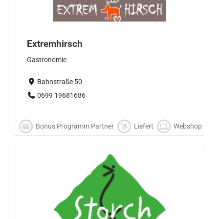
Extremhirsch
Gastronomie
Bahnstraße 50
0699 19681686
Bonus Programm Partner
Liefert
Webshop