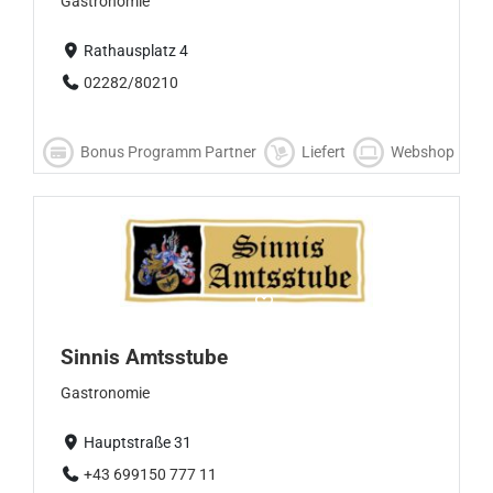
Gastronomie
Rathausplatz 4
02282/80210
Bonus Programm Partner
Liefert
Webshop
Sinnis Amtsstube
Gastronomie
Hauptstraße 31
+43 699150 777 11