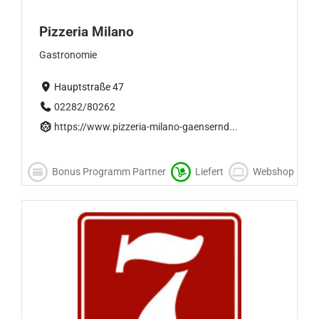
Pizzeria Milano
Gastronomie
Hauptstraße 47
02282/80262
https://www.pizzeria-milano-gaensernd...
Bonus Programm Partner
Liefert
Webshop