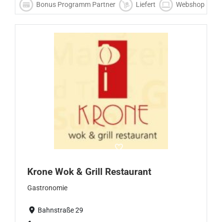
Bonus Programm Partner
Liefert
Webshop
Krone Wok & Grill Restaurant
Gastronomie
Bahnstraße 29