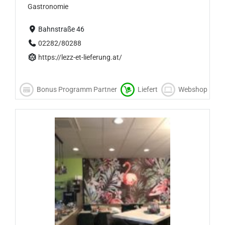
Gastronomie
Bahnstraße 46
02282/80288
https://lezz-et-lieferung.at/
Bonus Programm Partner
Liefert
Webshop