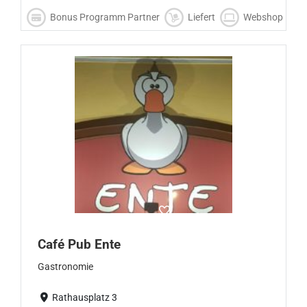
Bonus Programm Partner
Liefert
Webshop
Café Pub Ente
Gastronomie
Rathausplatz 3