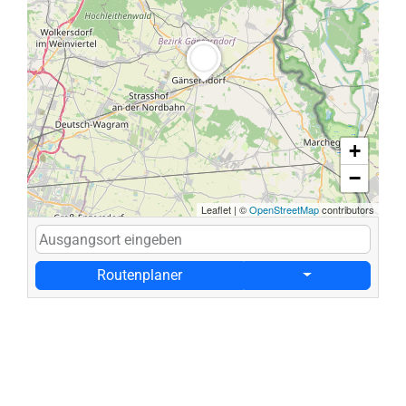
+
−
Leaflet
|
©
OpenStreetMap
contributors
Routenplaner