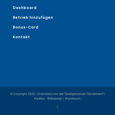
Dashboard
Betrieb hinzufügen
Bonus-Card
Kontakt
© Copyright
2026 | Unterstützt von der
Stadtgemeinde Gänserndorf
|
Kadletz - Webdesign
|
Impressum
Facebook