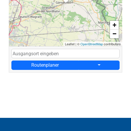
+
−
Leaflet
|
©
OpenStreetMap
contributors
Routenplaner