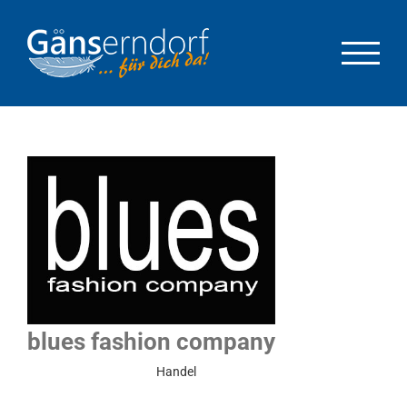
Zum
Inhalt
springen
blues fashion company
Eingeschränkter Betrieb
Handel