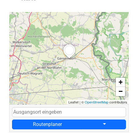
+
−
Leaflet
|
©
OpenStreetMap
contributors
Routenplaner