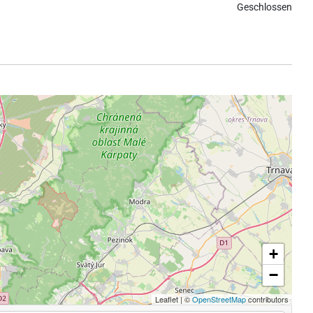
Geschlossen
+
−
Leaflet
|
©
OpenStreetMap
contributors