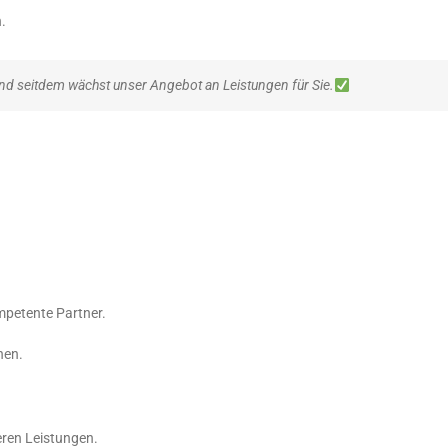
.
nd seitdem wächst unser Angebot an Leistungen für Sie.
mpetente Partner.
nen.
eren Leistungen.