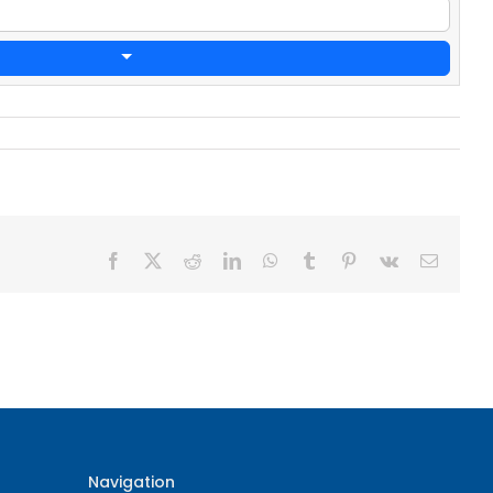
Facebook
X
Reddit
LinkedIn
WhatsApp
Tumblr
Pinterest
Vk
E-
Mail
Navigation