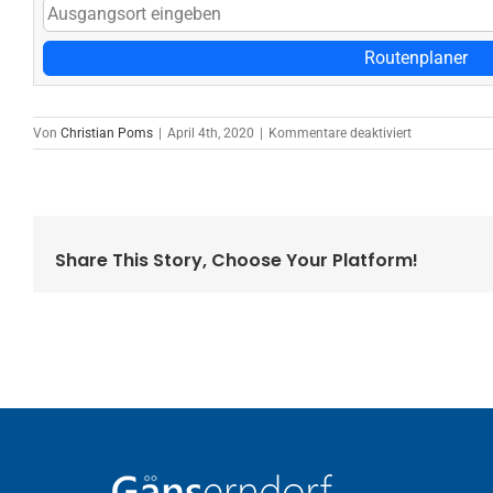
Routenplaner
für
Von
Christian Poms
|
April 4th, 2020
|
Kommentare deaktiviert
CP
Grafikdesign
e.U.
Share This Story, Choose Your Platform!