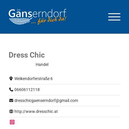
Zum
Inhalt
springen
Dress Chic
Normalbetrieb
Handel
Weikendorferstraße 6
06606112118
dresschicgaenserndorf@gmail.com
http://www.dresschic.at