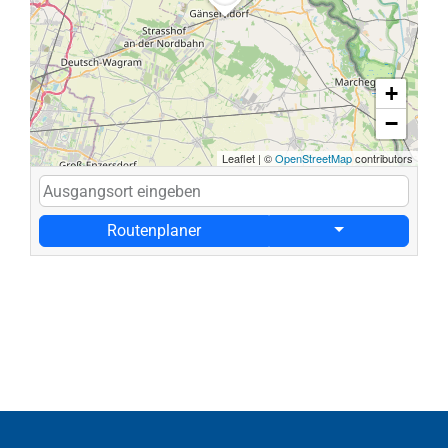
+
−
Leaflet
|
©
OpenStreetMap
contributors
Routenplaner