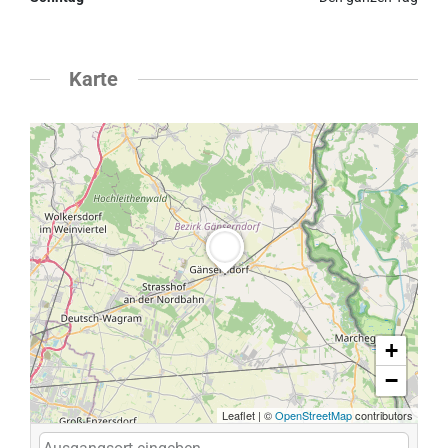
Karte
+
−
Leaflet
|
©
OpenStreetMap
contributors