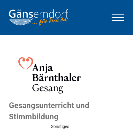
Zum
Inhalt
springen
Gesangsunterricht und
Stimmbildung
Eingeschränkter Betrieb
Sonstiges