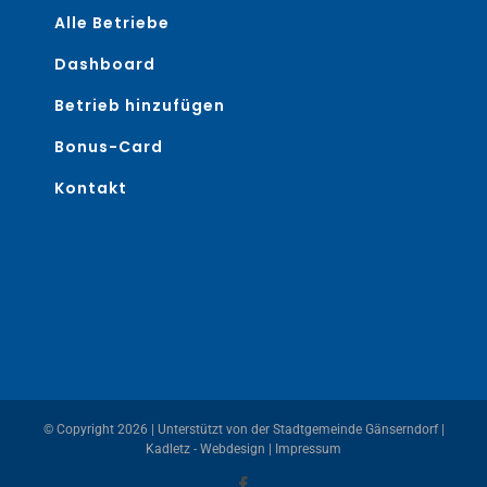
Alle Betriebe
Dashboard
Betrieb hinzufügen
Bonus-Card
Kontakt
© Copyright
2026 | Unterstützt von der
Stadtgemeinde Gänserndorf
|
Kadletz - Webdesign
|
Impressum
Facebook