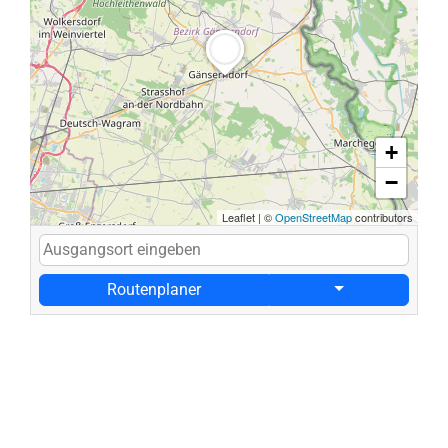
+
−
Leaflet
|
©
OpenStreetMap
contributors
Routenplaner