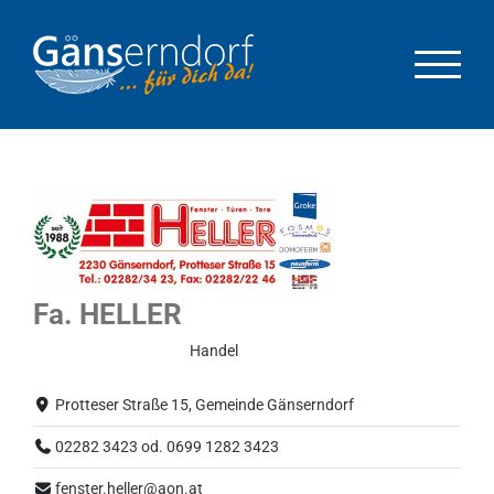
Zum
Inhalt
springen
Fa. HELLER
Eingeschränkter Betrieb
Handel
Protteser Straße 15, Gemeinde Gänserndorf
02282 3423 od. 0699 1282 3423
fenster.heller@aon.at