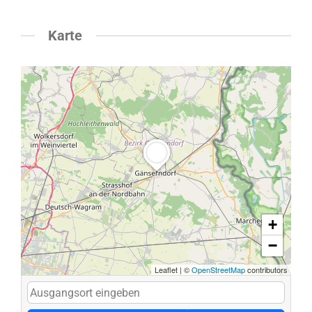
Karte
+
−
Leaflet
|
©
OpenStreetMap
contributors