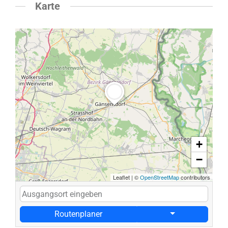
Karte
+
−
Leaflet
|
©
OpenStreetMap
contributors
Routenplaner