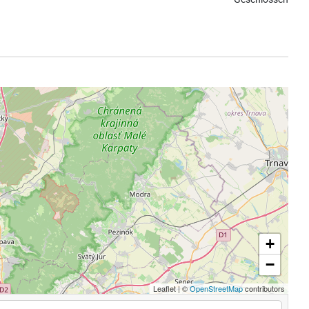
+
−
Leaflet
|
©
OpenStreetMap
contributors