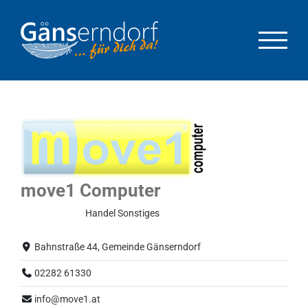
Zum
Inhalt
springen
move1 Computer
Normalbetrieb
Handel
Sonstiges
Bahnstraße 44, Gemeinde Gänserndorf
02282 61330
info@move1.at