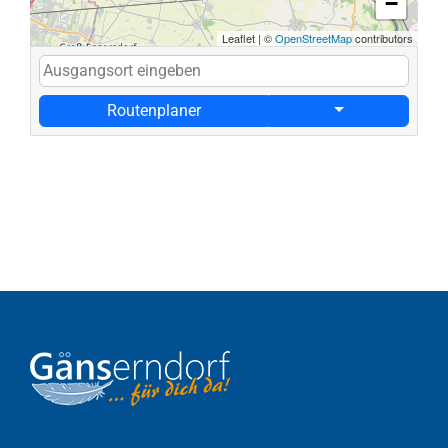
−
Leaflet
|
©
OpenStreetMap
contributors
Routenplaner