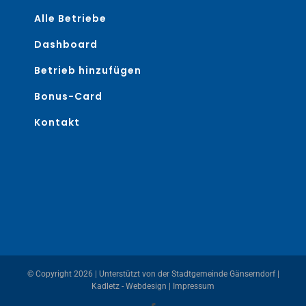
Alle Betriebe
Dashboard
Betrieb hinzufügen
Bonus-Card
Kontakt
© Copyright
2026 | Unterstützt von der
Stadtgemeinde Gänserndorf
|
Kadletz - Webdesign
|
Impressum