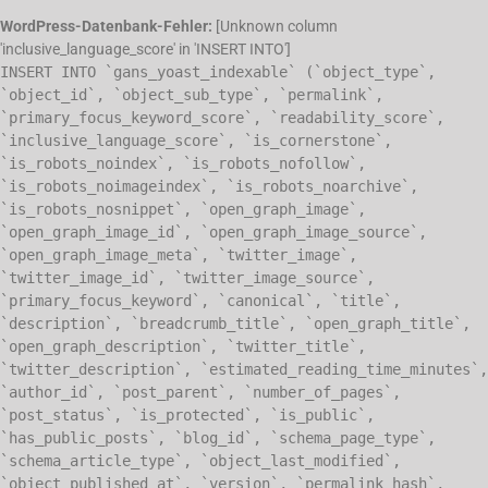
WordPress-Datenbank-Fehler:
[Unknown column
'inclusive_language_score' in 'INSERT INTO']
INSERT INTO `gans_yoast_indexable` (`object_type`,
`object_id`, `object_sub_type`, `permalink`,
`primary_focus_keyword_score`, `readability_score`,
`inclusive_language_score`, `is_cornerstone`,
`is_robots_noindex`, `is_robots_nofollow`,
`is_robots_noimageindex`, `is_robots_noarchive`,
`is_robots_nosnippet`, `open_graph_image`,
`open_graph_image_id`, `open_graph_image_source`,
`open_graph_image_meta`, `twitter_image`,
`twitter_image_id`, `twitter_image_source`,
`primary_focus_keyword`, `canonical`, `title`,
`description`, `breadcrumb_title`, `open_graph_title`,
`open_graph_description`, `twitter_title`,
`twitter_description`, `estimated_reading_time_minutes`,
`author_id`, `post_parent`, `number_of_pages`,
`post_status`, `is_protected`, `is_public`,
`has_public_posts`, `blog_id`, `schema_page_type`,
`schema_article_type`, `object_last_modified`,
`object_published_at`, `version`, `permalink_hash`,