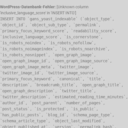
WordPress-Datenbank-Fehler:
[Unknown column
'inclusive_language_score' in 'INSERT INTO']
INSERT INTO `gans_yoast_indexable` (`object_type`,
`object_id`, `object_sub_type`, `permalink`,
`primary_focus_keyword_score`, `readability_score`,
`inclusive_language_score`, `is_cornerstone`,
`is_robots_noindex`, `is_robots_nofollow`,
`is_robots_noimageindex`, `is_robots_noarchive`,
`is_robots_nosnippet`, `open_graph_image`,
`open_graph_image_id`, `open_graph_image_source`,
`open_graph_image_meta`, `twitter_image`,
`twitter_image_id`, `twitter_image_source`,
`primary_focus_keyword`, `canonical`, `title`,
`description`, `breadcrumb_title`, `open_graph_title`,
`open_graph_description`, `twitter_title`,
`twitter_description`, `estimated_reading_time_minutes`,
`author_id`, `post_parent`, `number_of_pages`,
`post_status`, `is_protected`, `is_public`,
`has_public_posts`, `blog_id`, `schema_page_type`,
`schema_article_type`, `object_last_modified`,
`object_published_at`, `version`, `permalink_hash`,