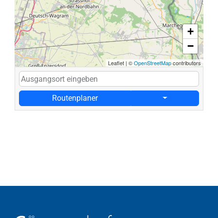
+
−
Leaflet
|
©
OpenStreetMap
contributors
Routenplaner