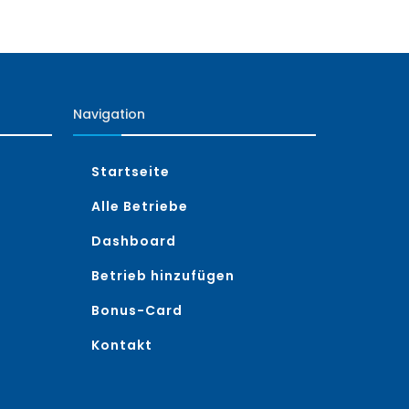
Navigation
Startseite
Alle Betriebe
Dashboard
Betrieb hinzufügen
Bonus-Card
Kontakt