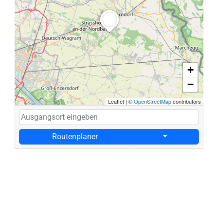
+
−
Leaflet
|
©
OpenStreetMap
contributors
Routenplaner