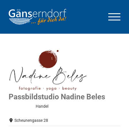
Zum
Inhalt
springen
Passbildstudio Nadine Beles
Normalbetrieb
Handel
Scheunengasse 28