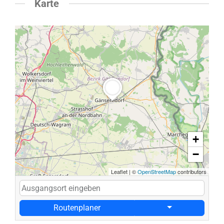
Karte
+
−
Leaflet
|
©
OpenStreetMap
contributors
Routenplaner