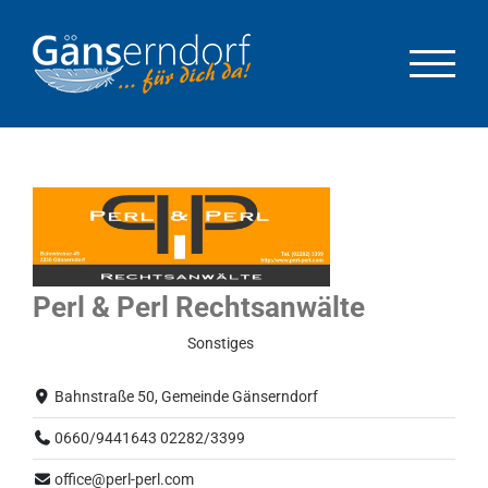
Zum
Inhalt
springen
Perl & Perl Rechtsanwälte
Eingeschränkter Betrieb
Sonstiges
Bahnstraße 50, Gemeinde Gänserndorf
0660/9441643 02282/3399
office@perl-perl.com