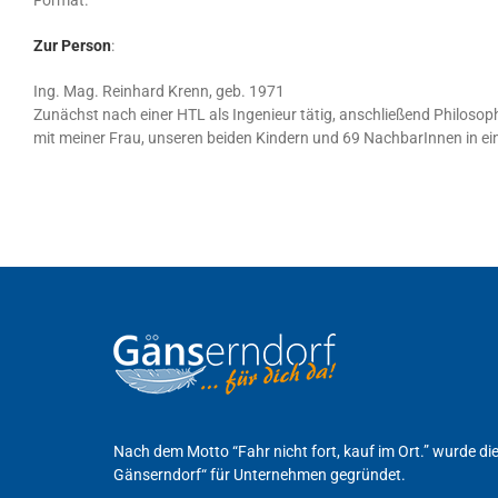
Format.
Zur Person
:
Ing. Mag. Reinhard Krenn, geb. 1971
Zunächst nach einer HTL als Ingenieur tätig, anschließend Philosoph
mit meiner Frau, unseren beiden Kindern und 69 NachbarInnen in e
Nach dem Motto “Fahr nicht fort, kauf im Ort.” wurde d
Gänserndorf“ für Unternehmen gegründet.