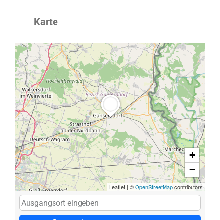
Karte
+
−
Leaflet
|
©
OpenStreetMap
contributors