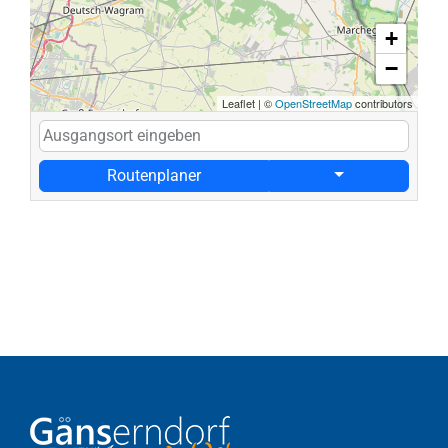
+
−
Leaflet
|
©
OpenStreetMap
contributors
Routenplaner