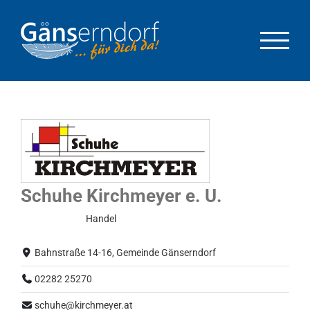
Zum
Inhalt
springen
Schuhe Kirchmeyer e. U.
Normalbetrieb
Handel
Bahnstraße 14-16, Gemeinde Gänserndorf
02282 25270
schuhe@kirchmeyer.at