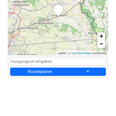
+
−
Leaflet
|
©
OpenStreetMap
contributors
Routenplaner