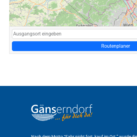
Routenplaner
Nach dem Motto “Fahr nicht fort, kauf im Ort.” wurde d