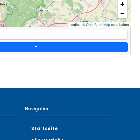
+
−
Leaflet
|
©
OpenStreetMap
contributors
Navigation
Startseite