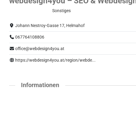
webdesign4you – SEO & Webdesign
Eingeschränkter Betrieb
Sonstiges
Johann Nestroy-Gasse 17, Helmahof
067764108806
office@webdesign4you.at
https://webdesign4you.at/region/webde...
Informationen
Online-Mark
Webdesign a