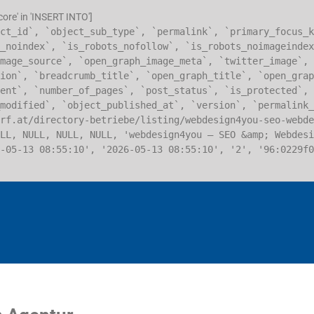
re' in 'INSERT INTO']
ct_id`, `object_sub_type`, `permalink`, `primary_focus_k
_noindex`, `is_robots_nofollow`, `is_robots_noimageindex
mage_source`, `open_graph_image_meta`, `twitter_image`, 
ion`, `breadcrumb_title`, `open_graph_title`, `open_grap
ent`, `number_of_pages`, `post_status`, `is_protected`, 
modified`, `object_published_at`, `version`, `permalink_
orf.at/directory-betriebe/listing/webdesign4you-seo-webd
LL, NULL, NULL, NULL, 'webdesign4you – SEO &amp; Webdesi
-05-13 08:55:10', '2026-05-13 08:55:10', '2', '96:0229f0