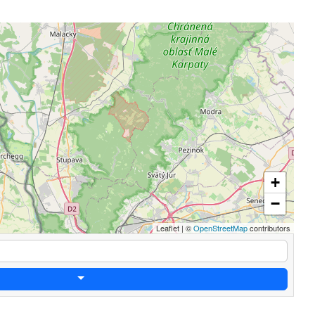
+
−
Leaflet
|
©
OpenStreetMap
contributors