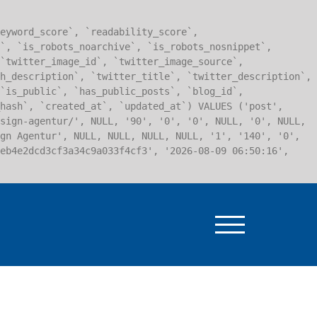
eyword_score`, `readability_score`,
`, `is_robots_noarchive`, `is_robots_nosnippet`,
`twitter_image_id`, `twitter_image_source`,
h_description`, `twitter_title`, `twitter_description`,
`is_public`, `has_public_posts`, `blog_id`,
hash`, `created_at`, `updated_at`) VALUES ('post',
esign-agentur/', NULL, '90', '0', '0', NULL, '0', NULL,
gn Agentur', NULL, NULL, NULL, NULL, '1', '140', '0',
eb4e2dcd3cf3a34c9a033f4cf3', '2026-08-09 06:50:16',