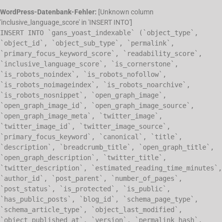
WordPress-Datenbank-Fehler:
[Unknown column
'inclusive_language_score' in 'INSERT INTO']
INSERT INTO `gans_yoast_indexable` (`object_type`,
`object_id`, `object_sub_type`, `permalink`,
`primary_focus_keyword_score`, `readability_score`,
`inclusive_language_score`, `is_cornerstone`,
`is_robots_noindex`, `is_robots_nofollow`,
`is_robots_noimageindex`, `is_robots_noarchive`,
`is_robots_nosnippet`, `open_graph_image`,
`open_graph_image_id`, `open_graph_image_source`,
`open_graph_image_meta`, `twitter_image`,
`twitter_image_id`, `twitter_image_source`,
`primary_focus_keyword`, `canonical`, `title`,
`description`, `breadcrumb_title`, `open_graph_title`,
`open_graph_description`, `twitter_title`,
`twitter_description`, `estimated_reading_time_minutes`,
`author_id`, `post_parent`, `number_of_pages`,
`post_status`, `is_protected`, `is_public`,
`has_public_posts`, `blog_id`, `schema_page_type`,
`schema_article_type`, `object_last_modified`,
`object_published_at`, `version`, `permalink_hash`,