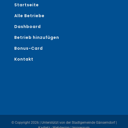
Startseite
Alle Betriebe
Dashboard
Betrieb hinzufügen
Bonus-Card
Kontakt
© Copyright
2026 | Unterstützt von der
Stadtgemeinde Gänserndorf
|
Kadletz - Webdesign
|
Impressum