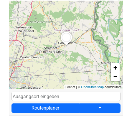
+
−
Leaflet
|
©
OpenStreetMap
contributors
Routenplaner